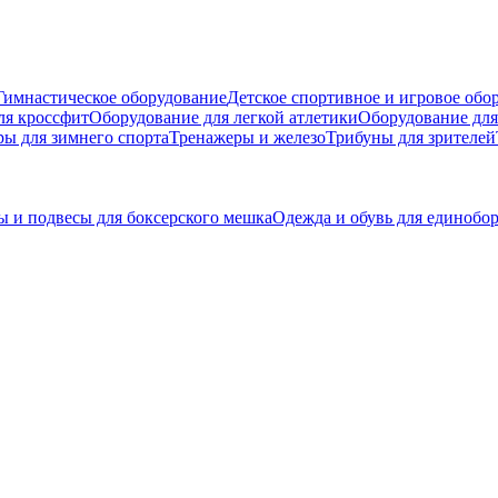
Гимнастическое оборудование
Детское спортивное и игровое обо
ля кроссфит
Оборудование для легкой атлетики
Оборудование для
ры для зимнего спорта
Тренажеры и железо
Трибуны для зрителей
 и подвесы для боксерского мешка
Одежда и обувь для единобо