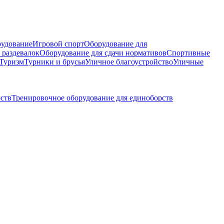
рудование
Игровой спорт
Оборудование для
 раздевалок
Оборудование для сдачи нормативов
Спортивные
Туризм
Турники и брусья
Уличное благоустройство
Уличные
рств
Тренировочное оборудование для единоборств