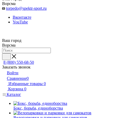
Ворсма
torpedo@spektr-sport.ru
Вконтакте
YouTube
Ваш город
Ворсма
8 (800) 550-68-50
Заказать звонок
Войти
Сравнение
0
Избранные товары
0
Корзина
0
Каталог
Бокс, борьба, единоборства
Велопарковки и парковки для самокатов