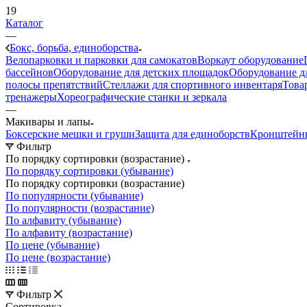
19
Каталог
—
Бокс, борьба, единоборства
Велопарковки и парковки для самокатов
Воркаут оборудование
бассейнов
Оборудование для детских площадок
Оборудование д
полосы препятствий
Стеллажи для спортивного инвентаря
Това
тренажеры
Хореографические станки и зеркала
—
Макивары и лапы
Боксерские мешки и груши
Защита для единоборств
Кронштейны
Фильтр
По порядку сортировки (возрастание)
По порядку сортировки (убывание)
По порядку сортировки (возрастание)
По популярности (убывание)
По популярности (возрастание)
По алфавиту (убывание)
По алфавиту (возрастание)
По цене (убывание)
По цене (возрастание)
Фильтр
Сортировка