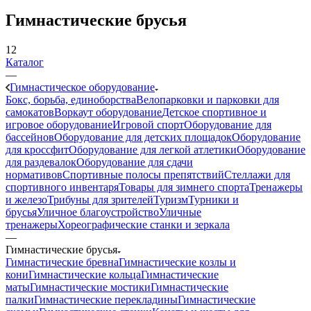
Гимнастические брусья
12
Каталог
—
Гимнастическое оборудование
Бокс, борьба, единоборства
Велопарковки и парковки для
самокатов
Воркаут оборудование
Детское спортивное и
игровое оборудование
Игровой спорт
Оборудование для
бассейнов
Оборудование для детских площадок
Оборудование
для кроссфит
Оборудование для легкой атлетики
Оборудование
для раздевалок
Оборудование для сдачи
нормативов
Спортивные полосы препятствий
Стеллажи для
спортивного инвентаря
Товары для зимнего спорта
Тренажеры
и железо
Трибуны для зрителей
Туризм
Турники и
брусья
Уличное благоустройство
Уличные
тренажеры
Хореографические станки и зеркала
—
Гимнастические брусья
Гимнастические бревна
Гимнастические козлы и
кони
Гимнастические кольца
Гимнастические
маты
Гимнастические мостики
Гимнастические
палки
Гимнастические перекладины
Гимнастические