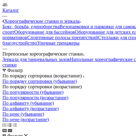
46
Каталог
—
Хореографические станки и зеркала
Бокс, борьба, единоборства
Велопарковки и парковки для самок
спорт
Оборудование для бассейнов
Оборудование для детских 
нормативов
Спортивные полосы препятствий
Стеллажи для спо
благоустройство
Уличные тренажеры
—
Переносные хореографические станки
Зеркала для танцевальных залов
Напольные хореографические 
станки
Фильтр
По порядку сортировки (возрастание)
По порядку сортировки (убывание)
По порядку сортировки (возрастание)
По популярности (убывание)
По популярности (возрастание)
По алфавиту (убывание)
По алфавиту (возрастание)
По цене (убывание)
По цене (возрастание)
Фильтр