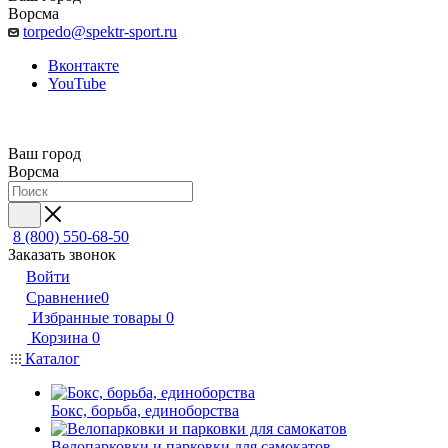
Ворсма
torpedo@spektr-sport.ru
Вконтакте
YouTube
Ваш город
Ворсма
8 (800) 550-68-50
Заказать звонок
Войти
Сравнение
0
Избранные товары
0
Корзина
0
Каталог
Бокс, борьба, единоборства
Велопарковки и парковки для самокатов