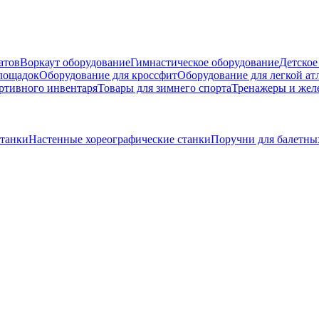
атов
Воркаут оборудование
Гимнастическое оборудование
Детское
площадок
Оборудование для кроссфит
Оборудование для легкой ат
ртивного инвентаря
Товары для зимнего спорта
Тренажеры и жел
станки
Настенные хореографические станки
Поручни для балетных