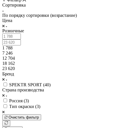
Сортировка
По порядку сортировки (возрастание)
Цена
Розничные
1 788
7 246
12 704
18 162
23 620
Бренд
SPEKTR SPORT (
40
)
Страна производства
Россия (
3
)
Тип окраски (
3
)
Очистить фильтр