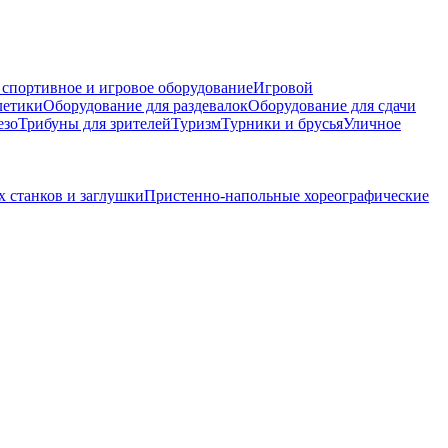
 спортивное и игровое оборудование
Игровой
летики
Оборудование для раздевалок
Оборудование для сдачи
езо
Трибуны для зрителей
Туризм
Турники и брусья
Уличное
 станков и заглушки
Пристенно-напольные хореографические