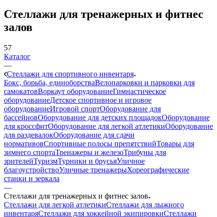
Стеллажи для тренажерных и фитнес
залов
57
Каталог
—
Стеллажи для спортивного инвентаря
Бокс, борьба, единоборства
Велопарковки и парковки для
самокатов
Воркаут оборудование
Гимнастическое
оборудование
Детское спортивное и игровое
оборудование
Игровой спорт
Оборудование для
бассейнов
Оборудование для детских площадок
Оборудование
для кроссфит
Оборудование для легкой атлетики
Оборудование
для раздевалок
Оборудование для сдачи
нормативов
Спортивные полосы препятствий
Товары для
зимнего спорта
Тренажеры и железо
Трибуны для
зрителей
Туризм
Турники и брусья
Уличное
благоустройство
Уличные тренажеры
Хореографические
станки и зеркала
—
Стеллажи для тренажерных и фитнес залов
Стеллажи для легкой атлетики
Стеллажи для лыжного
инвентаря
Стеллажи для хоккейной экипировки
Стеллажи