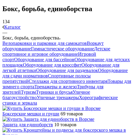
Бокс, борьба, единоборства
134
Каталог
—
Бокс, борьба, единоборства
Велопарковки и парковки для самокатов
Воркаут
оборудование
Гимнастическое оборудование
Детское
спортивное и игровое оборудование
Игровой
спорт
Оборудование для бассейнов
Оборудование для детских
площадок
Оборудование для кроссфит
Оборудование для
легкой атлетики
Оборудование для раздевалок
Оборудование
для сдачи нормативов
Спортивные полосы
препятствий
Стеллажи для спортивного инвентаря
Товары для
зимнего спорта
Тренажеры и железо
Трибуны для
зрителей
Туризм
Турники и брусья
Уличное
благоустройство
Уличные тренажеры
Хореографические
станки и зеркала
Боксерские мешки и груши
69 товаров
Защита для единоборств
10 товаров