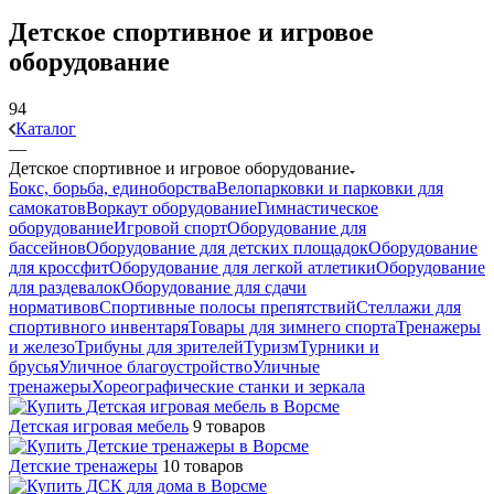
Детское спортивное и игровое
оборудование
94
Каталог
—
Детское спортивное и игровое оборудование
Бокс, борьба, единоборства
Велопарковки и парковки для
самокатов
Воркаут оборудование
Гимнастическое
оборудование
Игровой спорт
Оборудование для
бассейнов
Оборудование для детских площадок
Оборудование
для кроссфит
Оборудование для легкой атлетики
Оборудование
для раздевалок
Оборудование для сдачи
нормативов
Спортивные полосы препятствий
Стеллажи для
спортивного инвентаря
Товары для зимнего спорта
Тренажеры
и железо
Трибуны для зрителей
Туризм
Турники и
брусья
Уличное благоустройство
Уличные
тренажеры
Хореографические станки и зеркала
Детская игровая мебель
9 товаров
Детские тренажеры
10 товаров