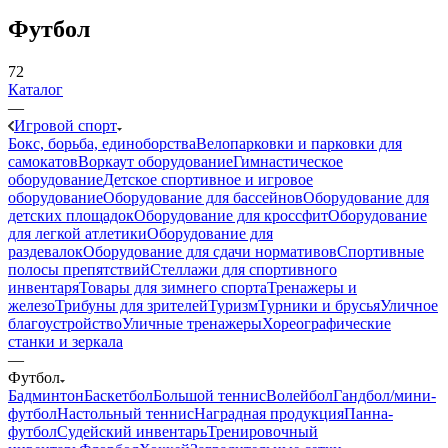
Футбол
72
Каталог
—
Игровой спорт
Бокс, борьба, единоборства
Велопарковки и парковки для
самокатов
Воркаут оборудование
Гимнастическое
оборудование
Детское спортивное и игровое
оборудование
Оборудование для бассейнов
Оборудование для
детских площадок
Оборудование для кроссфит
Оборудование
для легкой атлетики
Оборудование для
раздевалок
Оборудование для сдачи нормативов
Спортивные
полосы препятствий
Стеллажи для спортивного
инвентаря
Товары для зимнего спорта
Тренажеры и
железо
Трибуны для зрителей
Туризм
Турники и брусья
Уличное
благоустройство
Уличные тренажеры
Хореографические
станки и зеркала
—
Футбол
Бадминтон
Баскетбол
Большой теннис
Волейбол
Гандбол/мини-
футбол
Настольный теннис
Наградная продукция
Панна-
футбол
Судейский инвентарь
Тренировочный