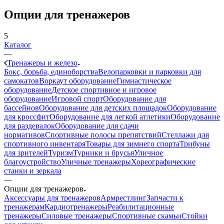
Опции для тренажеров
5
Каталог
—
Тренажеры и железо
Бокс, борьба, единоборства
Велопарковки и парковки для
самокатов
Воркаут оборудование
Гимнастическое
оборудование
Детское спортивное и игровое
оборудование
Игровой спорт
Оборудование для
бассейнов
Оборудование для детских площадок
Оборудование
для кроссфит
Оборудование для легкой атлетики
Оборудование
для раздевалок
Оборудование для сдачи
нормативов
Спортивные полосы препятствий
Стеллажи для
спортивного инвентаря
Товары для зимнего спорта
Трибуны
для зрителей
Туризм
Турники и брусья
Уличное
благоустройство
Уличные тренажеры
Хореографические
станки и зеркала
—
Опции для тренажеров
Аксессуары для тренажеров
Армрестлинг
Запчасти к
тренажерам
Кардиотренажеры
Реабилитационные
тренажеры
Силовые тренажеры
Спортивные скамьи
Стойки